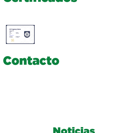
C
o
n
t
a
c
t
o
Noticias