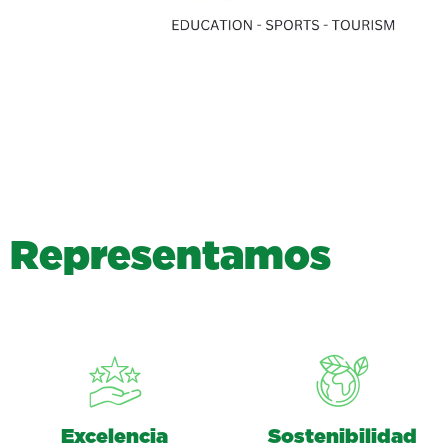
R
e
p
r
e
s
e
n
t
a
m
o
s
Excelencia
Sostenibilidad