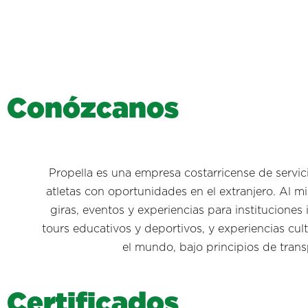
C
o
n
ó
z
c
a
n
o
s
Propella es una empresa costarricense de servic
atletas con oportunidades en el extranjero. Al
giras, eventos y experiencias para instituciones 
tours educativos y deportivos, y experiencias cul
el mundo, bajo principios de tran
C
e
r
t
i
f
i
c
a
d
o
s