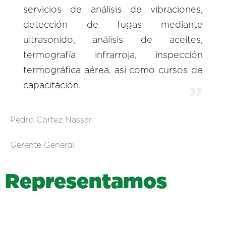
servicios de análisis de vibraciones,
detección de fugas mediante
ultrasonido, análisis de aceites,
termografía infrarroja, inspección
termográfica aérea, así como cursos de
capacitación.
Pedro Cortez Nassar
Gerente General
R
e
p
r
e
s
e
n
t
a
m
o
s