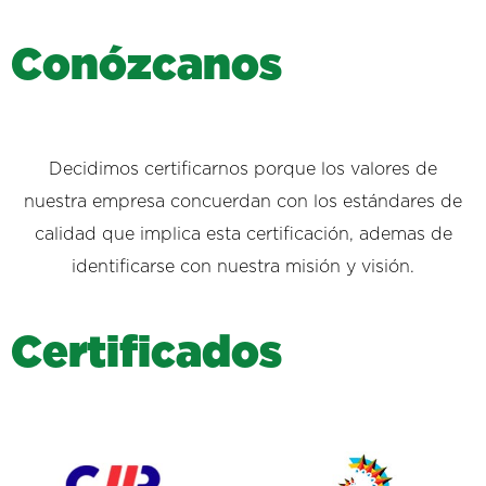
C
o
n
ó
z
c
a
n
o
s
Decidimos certificarnos porque los valores de
nuestra empresa concuerdan con los estándares de
calidad que implica esta certificación, ademas de
identificarse con nuestra misión y visión.
C
e
r
t
i
f
i
c
a
d
o
s