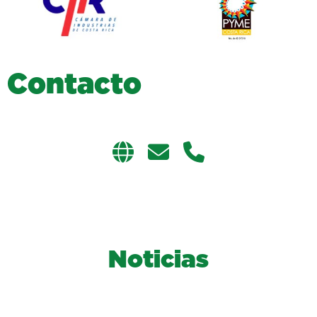
C
o
n
t
a
c
t
o
Noticias