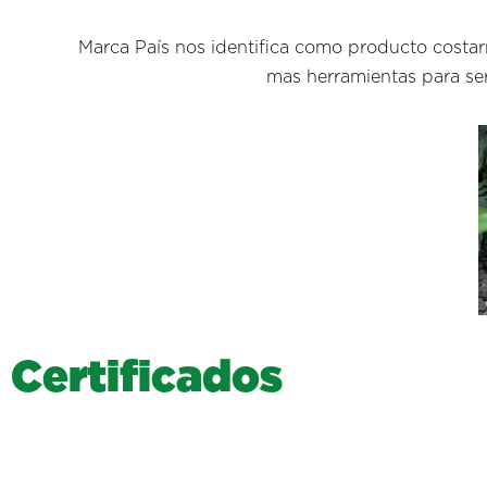
Marca País nos identifica como producto costar
mas herramientas para se
C
e
r
t
i
f
i
c
a
d
o
s