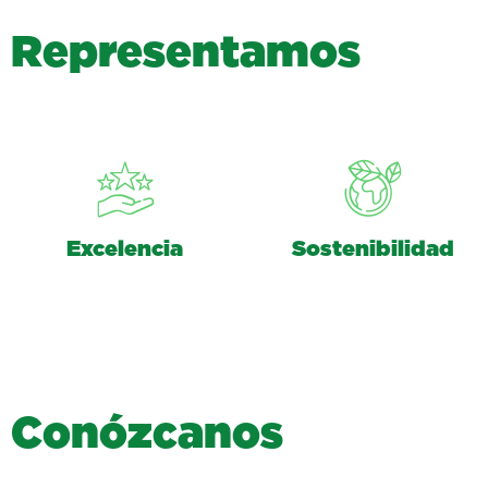
R
e
p
r
e
s
e
n
t
a
m
o
s
Excelencia
Sostenibilidad
C
o
n
ó
z
c
a
n
o
s