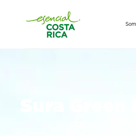
Som
Sura Green 