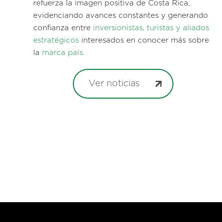
refuerza la imagen positiva de Costa Rica,
evidenciando avances constantes y generando
confianza entre
inversionistas, turistas y aliados
estratégicos
interesados en conocer más sobre
la
marca país.
Ver noticias