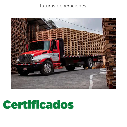
futuras generaciones.
C
e
r
t
i
f
i
c
a
d
o
s