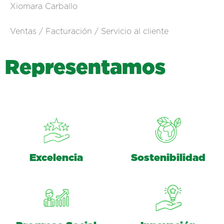
Xiomara Carballo
Ventas / Facturación / Servicio al cliente
R
e
p
r
e
s
e
n
t
a
m
o
s
Excelencia
Sostenibilidad