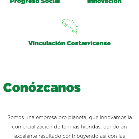
Progreso Social
Innovación
Vinculación Costarricense
C
o
n
ó
z
c
a
n
o
s
Somos una empresa pro planeta, que innovamos la
comercialización de tarimas híbridas, dando un
excelente resultado contribuyendo así con las