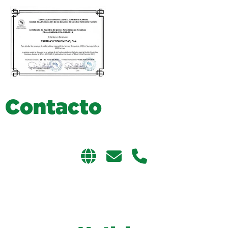
C
o
n
t
a
c
t
o