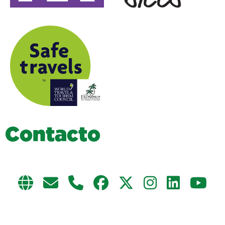
C
o
n
t
a
c
t
o