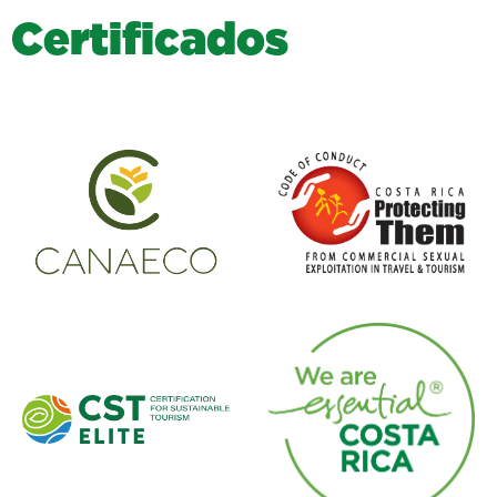
C
e
r
t
i
f
i
c
a
d
o
s