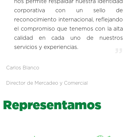
nos permite respaldar nuestra identidad
corporativa con un sello de
reconocimiento internacional, reflejando
el compromiso que tenemos con la alta
calidad en cada uno de nuestros
servicios y experiencias.
Carlos Blanco
Director de Mercadeo y Comercial
R
e
p
r
e
s
e
n
t
a
m
o
s