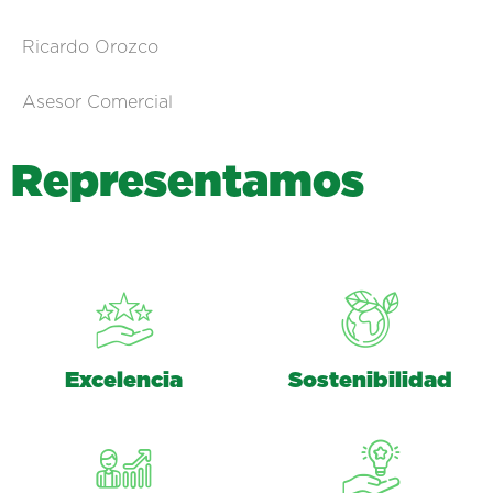
Ricardo Orozco
Asesor Comercial
R
e
p
r
e
s
e
n
t
a
m
o
s
Excelencia
Sostenibilidad