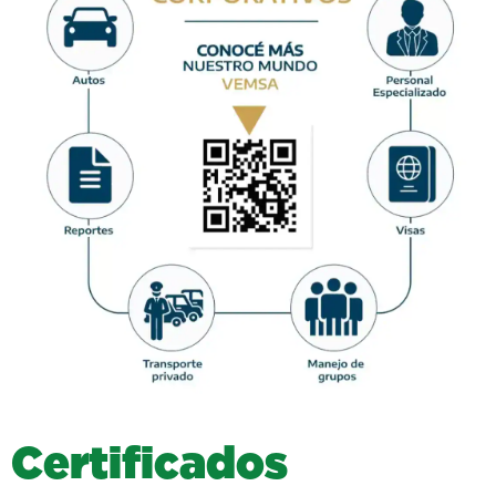
C
e
r
t
i
f
i
c
a
d
o
s