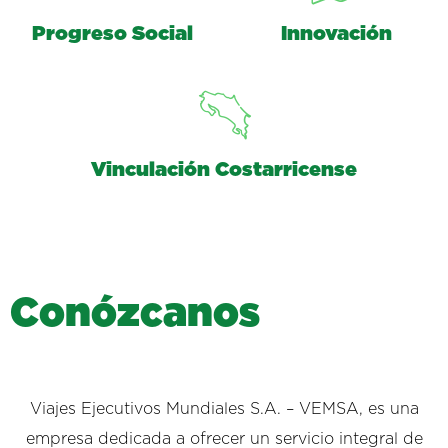
Progreso Social
Innovación
Vinculación Costarricense
C
o
n
ó
z
c
a
n
o
s
Viajes Ejecutivos Mundiales S.A. – VEMSA, es una
empresa dedicada a ofrecer un servicio integral de