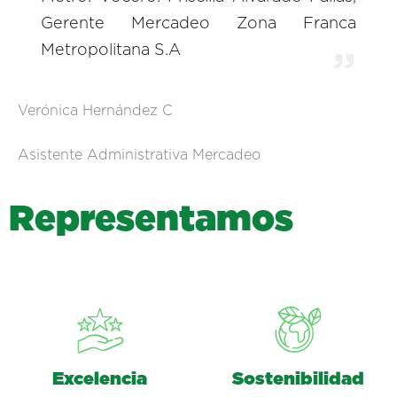
Gerente Mercadeo Zona Franca
Metropolitana S.A
Verónica Hernández C
Asistente Administrativa Mercadeo
R
e
p
r
e
s
e
n
t
a
m
o
s
Excelencia
Sostenibilidad