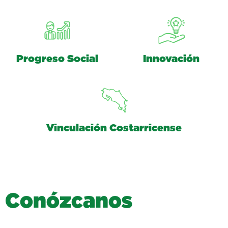
Progreso Social
Innovación
Vinculación Costarricense
C
o
n
ó
z
c
a
n
o
s