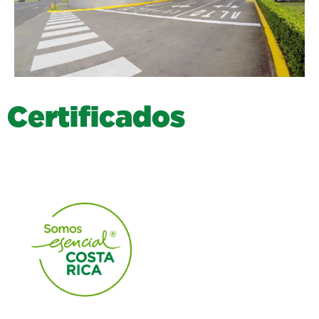
C
e
r
t
i
f
i
c
a
d
o
s