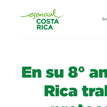
So
En su 8° an
Rica tr