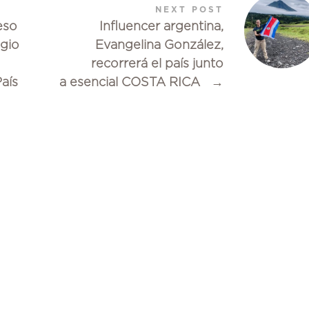
NEXT POST
eso
Influencer argentina,
egio
Evangelina González,
recorrerá el país junto
aís
a esencial COSTA RICA
→