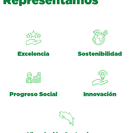
R
e
p
r
e
s
e
n
t
a
m
o
s
Excelencia
Sostenibilidad
Progreso Social
Innovación