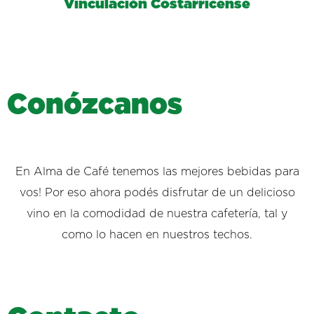
Vinculación Costarricense
C
o
n
ó
z
c
a
n
o
s
En Alma de Café tenemos las mejores bebidas para
vos! Por eso ahora podés disfrutar de un delicioso
vino en la comodidad de nuestra cafetería, tal y
como lo hacen en nuestros techos.