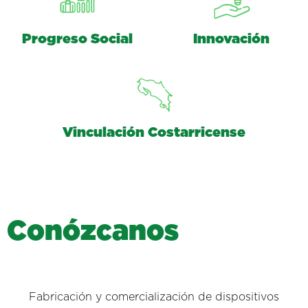
Progreso Social
Innovación
Vinculación Costarricense
C
o
n
ó
z
c
a
n
o
s
Fabricación y comercialización de dispositivos