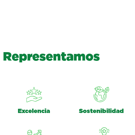
R
e
p
r
e
s
e
n
t
a
m
o
s
Excelencia
Sostenibilidad