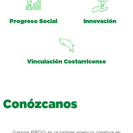
Progreso Social
Innovación
Vinculación Costarricense
C
o
n
ó
z
c
a
n
o
s
Garnier BBDO es la primer agencia creativa en