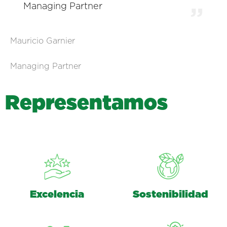
Managing Partner
Mauricio Garnier
Managing Partner
R
e
p
r
e
s
e
n
t
a
m
o
s
Excelencia
Sostenibilidad