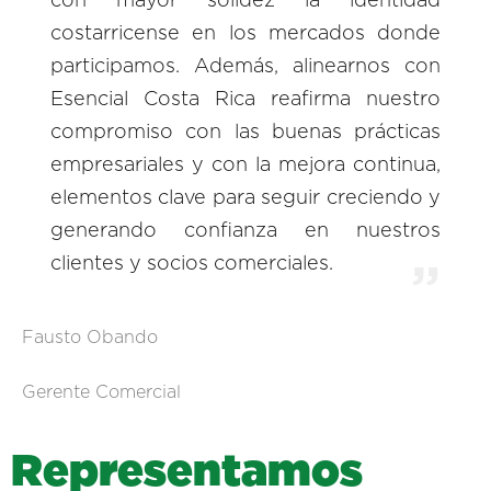
con mayor solidez la identidad
costarricense en los mercados donde
participamos. Además, alinearnos con
Esencial Costa Rica reafirma nuestro
compromiso con las buenas prácticas
empresariales y con la mejora continua,
elementos clave para seguir creciendo y
generando confianza en nuestros
clientes y socios comerciales.
Fausto Obando
Gerente Comercial
R
e
p
r
e
s
e
n
t
a
m
o
s