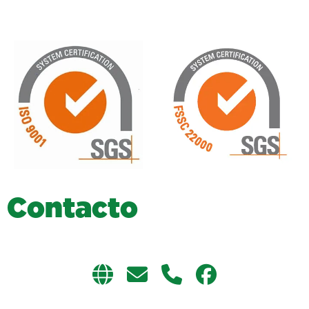
C
o
n
t
a
c
t
o