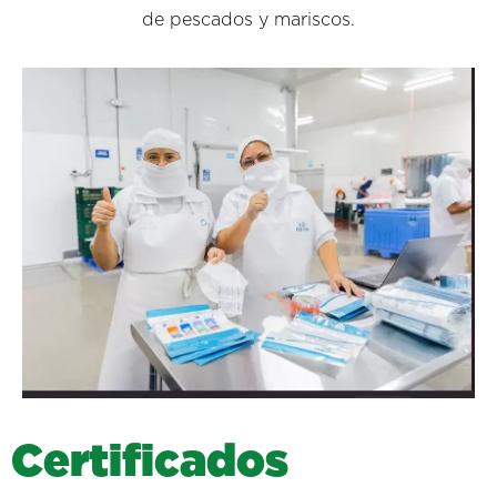
de pescados y mariscos.
C
e
r
t
i
f
i
c
a
d
o
s