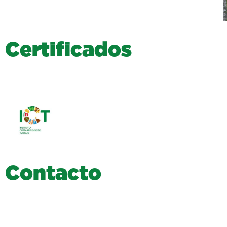
C
e
r
t
i
f
i
c
a
d
o
s
C
o
n
t
a
c
t
o