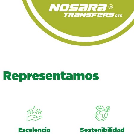
R
e
p
r
e
s
e
n
t
a
m
o
s
Excelencia
Sostenibilidad