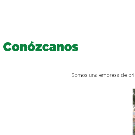
C
o
n
ó
z
c
a
n
o
s
Somos una empresa de orige