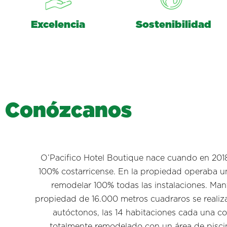
Excelencia
Sostenibilidad
C
o
n
ó
z
c
a
n
o
s
O’Pacifico Hotel Boutique nace cuando en 2018 
100% costarricense. En la propiedad operaba un 
remodelar 100% todas las instalaciones. Man
propiedad de 16.000 metros cuadraros se realiz
autóctonos, las 14 habitaciones cada una co
totalmente remodelado con un área de piscin