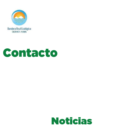
C
o
n
t
a
c
t
o
Noticias