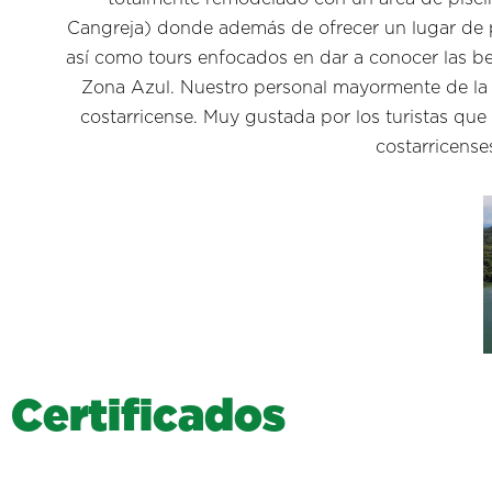
Cangreja) donde además de ofrecer un lugar de p
así como tours enfocados en dar a conocer las bell
Zona Azul. Nuestro personal mayormente de la 
costarricense. Muy gustada por los turistas que
costarricense
C
e
r
t
i
f
i
c
a
d
o
s