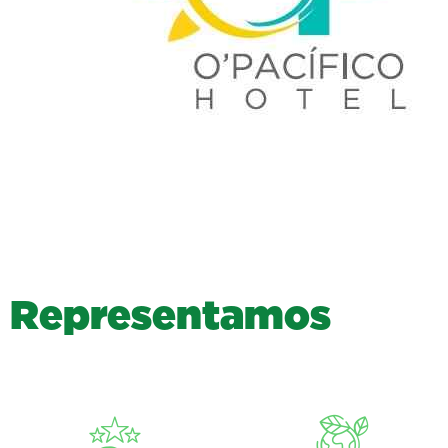
R
e
p
r
e
s
e
n
t
a
m
o
s