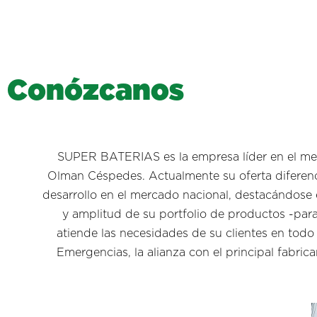
C
o
n
ó
z
c
a
n
o
s
SUPER BATERIAS es la empresa líder en el mer
Olman Céspedes. Actualmente su oferta diferenc
desarrollo en el mercado nacional, destacándose e
y amplitud de su portfolio de productos -para
atiende las necesidades de su clientes en todo e
Emergencias, la alianza con el principal fabric