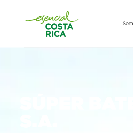
Som
SÚPER BAT
S.A.