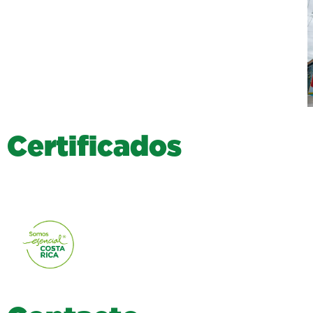
C
e
r
t
i
f
i
c
a
d
o
s