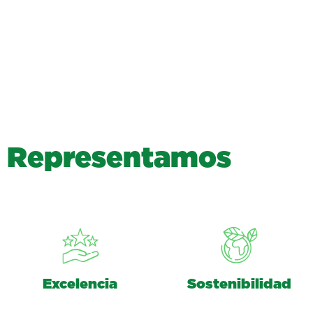
R
e
p
r
e
s
e
n
t
a
m
o
s
Excelencia
Sostenibilidad