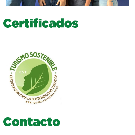
C
e
r
t
i
f
i
c
a
d
o
s
C
o
n
t
a
c
t
o