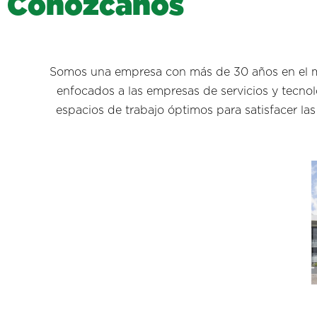
C
o
n
ó
z
c
a
n
o
s
Somos una empresa con más de 30 años en el mer
enfocados a las empresas de servicios y tecnol
espacios de trabajo óptimos para satisfacer la