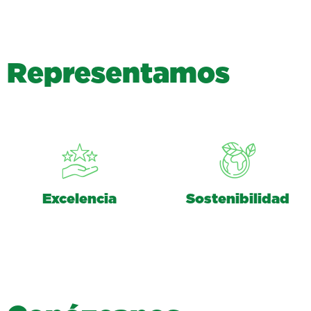
R
e
p
r
e
s
e
n
t
a
m
o
s
Excelencia
Sostenibilidad